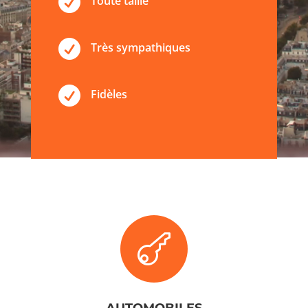

Toute taille

Très sympathiques

Fidèles
