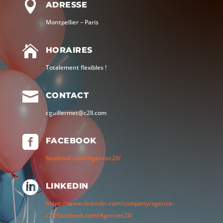

ADRESSE
Montpellier – Paris

HORAIRES
Totalement flexibles !

CONTACT
cguillermet@c2ll.com

FACEBOOK
facebook.com/Agencec2ll/

LINKEDIN
https://www.linkedin.com/company/agence-
c2ll/facebook.com/Agencec2ll/