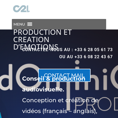
DOMINICALE PROD
MENU
PRODUCTION ET
CREATION
D’EMOTIONS
CONTACTEZ-NOUS AU : +33 6 28 05 61 73
OU AU +33 6 08 22 43 67
CONTACT MAIL
Conseil & production
audiovisuelle.
Conception et création
de
vidéos (français – anglais),